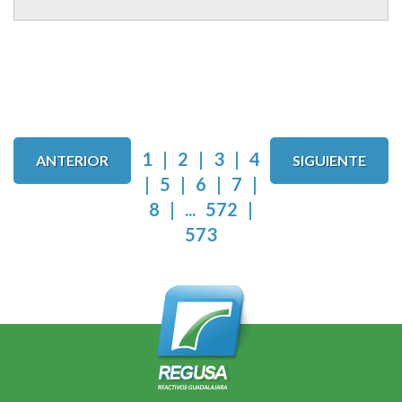
1
|
2
|
3
|
4
ANTERIOR
SIGUIENTE
|
5
|
6
|
7
|
8
|
...
572
|
573