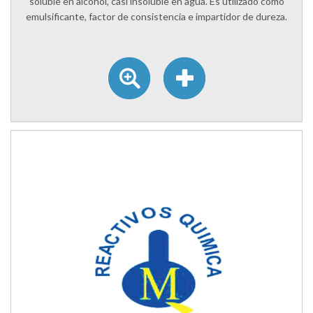
soluble en alcohol, casi insoluble en agua. Es utilizado como
emulsificante, factor de consistencia e impartidor de dureza.