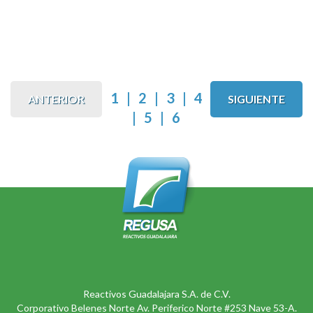
1
|
2
|
3
|
4
ANTERIOR
SIGUIENTE
|
5
|
6
Reactivos Guadalajara S.A. de C.V.
Corporativo Belenes Norte Av. Periferico Norte #253 Nave 53-A.