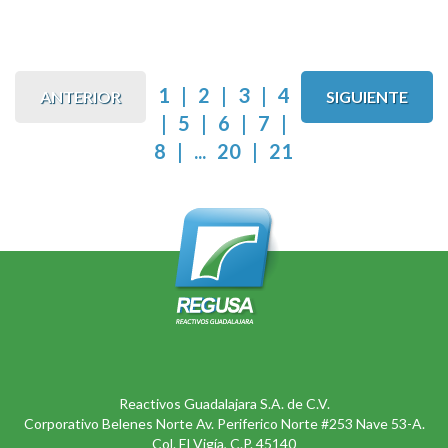
1
|
2
|
3
|
4
ANTERIOR
SIGUIENTE
|
5
|
6
|
7
|
8
|
...
20
|
21
Reactivos Guadalajara S.A. de C.V.
Corporativo Belenes Norte Av. Periferico Norte #253 Nave 53-A.
Col. El Vigía, C.P. 45140